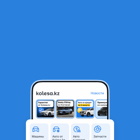
RU
Открыть приложение
В начало
1
/
2
BMW R21 (РАЗНОШИРОКИЕ) 5x112 9.5J/10.5J
480 000 ₸
Город
Алматы, Алматинская