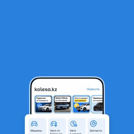
RU
Открыть приложение
В начало
1
/
2
Комплект маслосъёмных колпачков (12 штук)
5 550 ₸
Город
Астана, Акмолинская