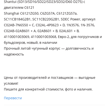
Shantui (SD13/SD16/SD22/SD23/SD32/D60 D275) с
двигателем C6121
Shanghai C6121ZG50, C6ZG57A, C6121ZG57a,
SC11CB184G2B1, SC11CB220G2B1, SDEC Power, артикул
C02AB-7N6550 + C, C02AL-4P0623 + D, 1N3576, 1N-3576,
C02AB-02AB601 + A, 02AB601 + B, 02AL601 + B,
4110001003069, 4110001003068, Евро-2, для погрузчиков и
бульдозеров, новый, в наличии
Прочный литой чугунный корпус — долговечность и
надёжность
Цены от производителей и поставщиков — выгодные
условия!
Пишите для конкретной стоимости, фото и наличия.
Перевести