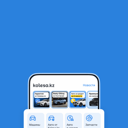
RU
Открыть приложение
1
/
4
Блок цилиндров 7N6550 — в наличии Caterpillar Shantui с
двигателем C6121
995 000 ₸