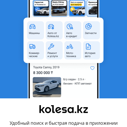
Алматы, Алматинская область
Б/y
Оригинал
Да
родавца
вход 7 ряд 152 бутик магазин ZappaAutoParts
дёжные автозапчасти для китайских автомобилей по всему Каза
я на продаже оригинальных запчастей и проверенных аналого
ских, корейских, немецких и других.
 системы авто — от ходовой до кузова
Удобный поиск и быстрая подача в приложении