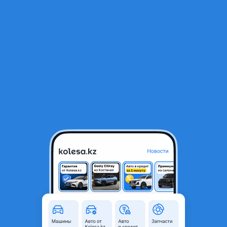
RU
Открыть приложение
В начало
1
/
2
Модуль управления трансмиссией Mercedes Benz
7 382 ₸
Город
Алматы, Алматинская