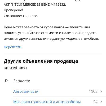
Mercedes-Benz E 280
АКПП (TCU) MERCEDES BENZ M112E32.
2002 - 2006 W211/S211
Проверено!
Mercedes-Benz E 320
Cостояние: хорошее.
2002 - 2006 W211/S211
Цена может зависеть от курса валют — звоните или
Mercedes-Benz E 350
пишите, уточняйте по стоимости и наличию! В продаже
2002 - 2006 W211/S211
имеются другие запчасти на данную модель автомобиля.
Mercedes-Benz S 320
Перевести
2002 - 2005 W220 рестайлинг
Другие объявления продавца
BTL Used Parts JP
Запчасти
Автозапчасти
1908
Магазины запчастей и авторазборы
24