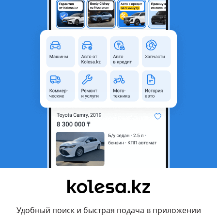
с пробегом
Алматы, Алматинская область
Погрузчик ковшовый
ель
Китай
родавца
и, приобретали у официального дилера, обмен не интернсует.
ействуют
Политика конфиденциальности
и
Условия использования Google
Удобный поиск и быстрая подача в приложении