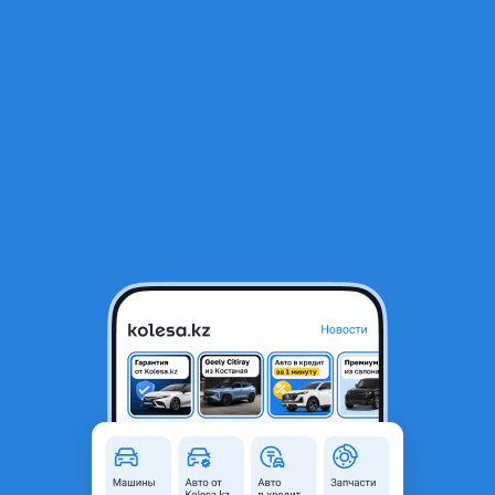
RU
Открыть приложение
1
/
4
Lexus Gs 190 жабо
10 000 ₸
Объявление находится в архиве и может быть