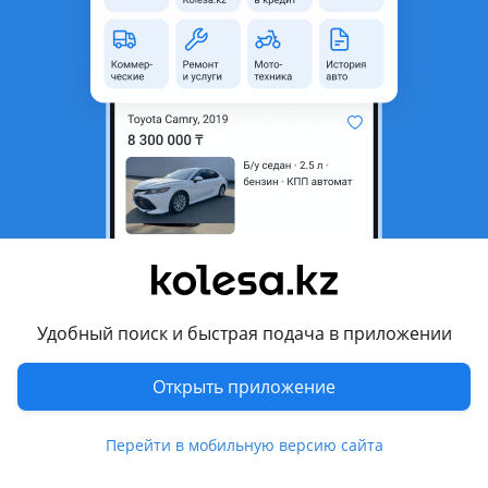
неактуальным.
Город
Алматы, Алматинская
область
Состояние
Б/y
Оригинальность
Оригинал
Возможна рассрочка или
Да
кредит
Подходит на авто
Lexus GS 300
Удобный поиск и быстрая подача в приложении
2004 - 2007 3 поколение (S19), 2007 - 2011 3 поколение
рестайлинг (S19)
Открыть приложение
Комментарий продавца
Перейти в мобильную версию сайта
Привозные из Японии!