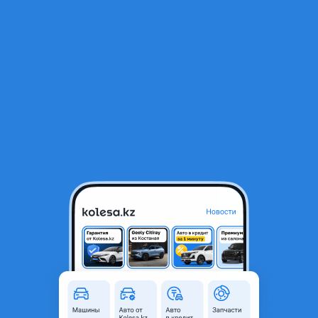
RU
Открыть приложение
Mercedes-Benz S 500 2003 г.
Mercedes-Benz S 500 2003 года
500 000 ₸
Объявление находится в архиве и может быть
неактуальным.
Город
Астана, Акмолинская
область
Mercedes-
Модель
Benz S 500
Год
2003 г.
Комментарий продавца