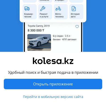
Продаётся аварийный автомобиль на разбор. Машина
после ДТП, не на ходу. Уже частично разобрана, часть
запчастей продана. Остались ещё пригодные детали —
уточняйте наличие.
Подойдёт как донор или на запчасти. Тех. Паспорта нету —
была списана. Цена договорная, возможен торг.
По всем вопросам пишите или звоните.
Перевести
Отзывы владельцев
487 отзывов
Удобный поиск и быстрая подача в приложении
Открыть приложение
Перейти в мобильную версию сайта