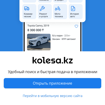
область
Состояние
Новая
Код запчасти
86350H7010
Возможна рассрочка или
Да
кредит
Есть доставка
Да
Комментарий продавца
Решетка радиатора Kia Soluto 25-н. В
Артикул: SK-H700-07
Оригинальный артикул: 86350H7010
Удобный поиск и быстрая подача в приложении
Дубликат
Производитель: OSKON
Открыть приложение
Возможна доставка по всему Казахстану.
При покупке на сумму свыше 30.000 тенге доставка по
Перейти в мобильную версию сайта
городу Алматы бесплатная.