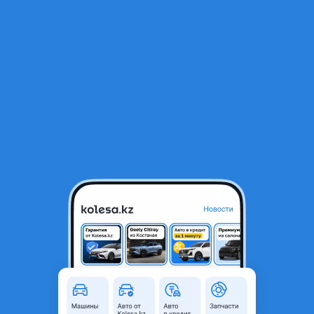
RU
Открыть приложение
1
/
4
Решетка радиатора Kia Soluto 25-н. В
10 000 ₸
Город
Алматы, Алматинская