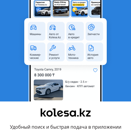
Алматы, Алматинская область
Б/y
Летние
235 мм
50
R18
родавца
50/18/ — 4 баллона
Удобный поиск и быстрая подача в приложении