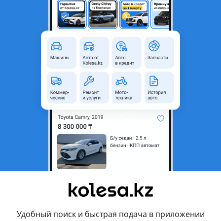
Усть-Каменогорск, Восточно-К
Б/y
Литые (легкосплавные)
R15
5x100
родавца
орона ексив Авенсис и тд
Удобный поиск и быстрая подача в приложении
ействуют
Политика конфиденциальности
и
Условия использования Google