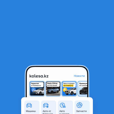
RU
Открыть приложение
1
/
3
Комплект шин Bridgestone turanza 235/45/r18 б у в хорошем
состоянии
48 000 ₸