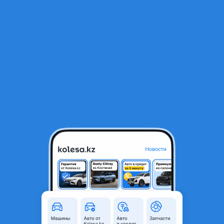
RU
Открыть приложение
1
/
6
Foton Auman BJ10xx 2012 года
2 700 000 ₸
Объявление находится в архиве и может быть