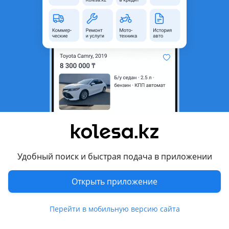
область
Toyota Land
Модель
Cruiser
Год
2005 г.
Комментарий продавца
Продам на запчасти
Перевести
Другие объявления продавца
Удобный поиск и быстрая подача в приложении
777
Открыть приложение
Запчасти
Перейти в мобильную версию сайта
Автозапчасти
8