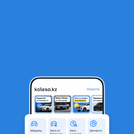
RU
Открыть приложение
1
/
6
Toyota Land Cruiser 2005 года
184 575 ₸
Город
Алматы, Алматинская