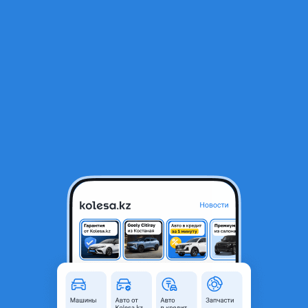
RU
Открыть приложение
1
/
3
Honda Stream 2003 года
26 800 ₸
Город
Астана, Акмолинская