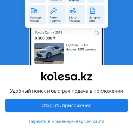
область
Honda
Модель
Stream
Год
2003 г.
Комментарий продавца
2, 0 мех
Перевести
Другие объявления продавца
Удобный поиск и быстрая подача в приложении
viktorav
Открыть приложение
Запчасти
Перейти в мобильную версию сайта
Автозапчасти
92