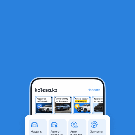
RU
Открыть приложение
Kia Opirus 2006 г.
Kia Opirus 2006 года
10 000 ₸
Город
Астана, Акмолинская
область
Kia Opirus
Модель
Год
2006 г.
Комментарий продавца
Киа опирус.2006 г.в.
Перевести