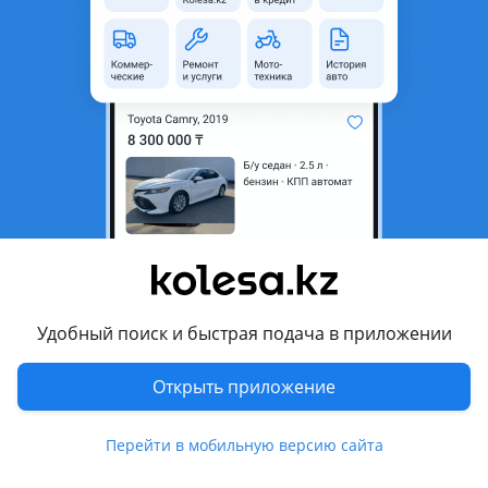
область
Состояние
Б/y
Есть доставка
Да
Подходит на авто
Toyota Camry
2001 - 2004 XV30, 2004 - 2006 XV30 рестайлинг (V35)
Комментарий продавца
Стекло задней левой двери (отпускное) Toyota Camry 30.
Удобный поиск и быстрая подача в приложении
Автозапчасти по кузову и не только, в наличии под заказ:
Toyota, Lexus, Nissan.
Открыть приложение
Данный товар вы можете приобрести в нашем
автомагазине Car Life
Перейти в мобильную версию сайта
Перевести