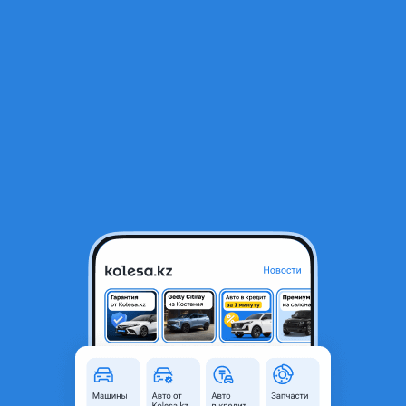
RU
Открыть приложение
В начало
1
/
2
Стекло лобовое заднее
70 000 ₸
Город
Алматы, Алматинская