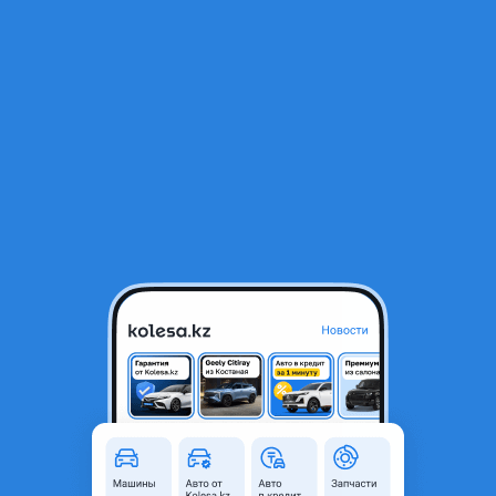
RU
Открыть приложение
1
/
8
Двигателя и акпп максима цефиро а32 а33
Объявление находится в архиве и может быть
неактуальным.