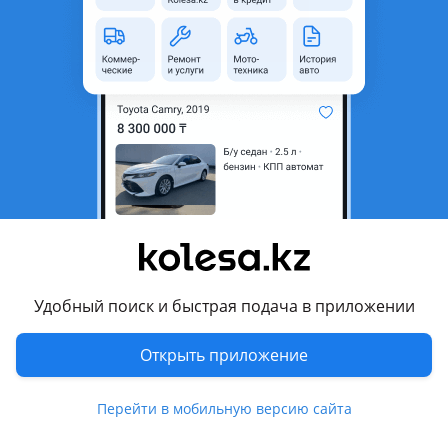
Город
Алматы, Алматинская
область
Адрес
Рыскулова Емцова Бак Орда
Комментарий продавца
Продам контрактные двигателя из японии на ниссан
максима цефиро а32 а33. Объём 2.0 2.5 нео. Neo. Рулевые
рейки. Стартера. ГУР насос. Падушки. Ниссан максима
цефиро. Компрессор кондиционера. Генератор. Бампера.
Туманки. Ниссан максима цефиро. Радиаторы. Дифузоры.
Удобный поиск и быстрая подача в приложении
Фары.
Перевести
Открыть приложение
Режим работы
Перейти в мобильную версию сайта
09:00 - 18:00 Пн - Пт