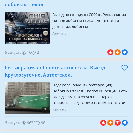
скотчем. Реставрация любых лобовых
лобовых стекол.
автостекол легковые, грузовые,
Выезд по городу от 2000тг. Реставрация
спецтехника…
сколов лобовых стекол, установка и
демонтаж лобовых
Алматы
5
6 августа
16
2
Реставрация лобового автостекла. Выезд.
Круглосуточно. Автостекол.
Недорого Ремонт (Реставрация)
Лобовых Стекол. Сколов И Трещин. Есть
Выезд. Сам Нахожуся Р-Н Парка
Горького. Под сколом понимают такое
повреждение, когда от поверхности
7
Алматы
отрывается небольшая часть
стеклянного слоя. На небольшие сколы
6 августа
9632
98
можно было бы не обращать внимания,
если бы они не приводили к появлению