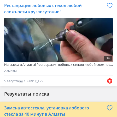
Реставрация лобовых стекол любой
сложности круглосуточно!
34
На выезд в Алматы! Реставрация лобовых стекол любой сложности. Гарантия 100%! 24 часа в сутки! Можете отправить фото ! И мы оценим оперативно! Сколы на выезд. Качественно и недорого! Работаем круглосуточно! Ремонт сколов на стекле производится путем рассверливания скола и заполнения скола специальным материалом. Основные причины возникновения повреждения авто стёкол: 1. Механическое воздействие на стекло (камень, ш…
Алматы
5 августа
138891
79
Результаты поиска
Замена автостекла, установка лобового
стекла за 40 минут в Алматы