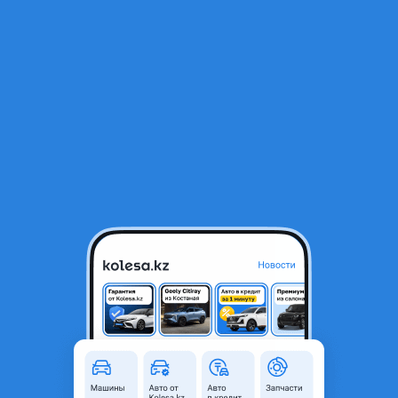
RU
Открыть приложение
2
Ремонт
Фильтр
Ремонт и установка автостёкол в Алматы
Найдено 83 объявления
VIP-предложения
Стать VIP
Замена автостекла, установка лобового
стекла за 40 минут в Алматы
8