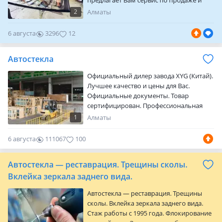
предлагает Вам сервис по продаже и
установке автомобильных стекол в
2
Алматы
Алматы, а также в других городах
казахстана. -Более 15 000 наименований
6 августа
3296
12
автостекол на любые марки
автомобилей; -При каждом
Автостекла
установочном центре работает
собственный склад, что позволяет
Официальный дилер завода XYG (Китай).
предоставлять услугу по замене
Лучшее качество и цены для Вас.
автостекла в де…
Официальные документы. Товар
сертифицирован. Профессиональная
установка стекол
1
Алматы
6 августа
111067
100
Автостекла — реставрация. Трещины сколы.
Вклейка зеркала заднего вида.
Автостекла — реставрация. Трещины
сколы. Вклейка зеркала заднего вида.
Стаж работы с 1995 года. Флокирование