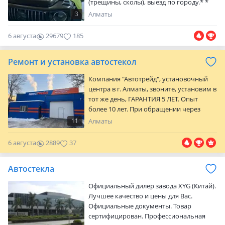
(трещины, сколы), выезд по городу.* *
Оценка сколов.* * Замены и продажи
3
Алматы
стекол нет.* * Материалы Delta Kits
(США).* Работаем с 2010 го года в
6 августа
29679
185
теплом помещении и на выезд. Если у
вас появилось повреждение на стекле
Ремонт и установка автостекол
заклейте его скотчем с наружной
стороны, тем самым предотвратите
Компания "Автотрейд", установочный
попадание грязи и воды
центра в г. Алматы, звоните, установим в
тот же день, ГАРАНТИЯ 5 ЛЕТ. Опыт
более 10 лет. При обращении через
КОЛЛ-ЦЕНТР действует скидка%.15
11
Алматы
тысяч наименований автостекла в
наличии. Гарантия низких цен. В
6 августа
2889
37
наличии всегда бренды SAT, XYG,
TOYOTA, PILKINGTON * Доступна оплата
Автостекла
RED (рассрочка) Адреса: Ауэзовский
район Ул. Толе Би, д.304 Режим работы:
Официальный дилер завода XYG (Китай).
Пн-пт: 09: 00-19: 00 Сб: 09: 00-18…
Лучшее качество и цены для Вас.
Официальные документы. Товар
сертифицирован. Профессиональная