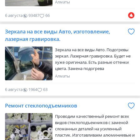
установка стекол
1
Алматы
6 августа
93487
66
Зеркала на все виды Авто, изготовление,
лазерная гравировка.
Зеркала на все виды Авто. Подогревы
зеркал. Лазерная гравировка. Будет не
хуже оригинала. Есть разные оттенки
цвета. Замена подогрева
6
Алматы
6 августа
1964
63
Ремонт стеклоподъемников
Проводим качественный ремонт всех
видов стеклоподъемников с заменой
сломанных деталей на усиленный
пластик. Изготавливаем алюминиевые и