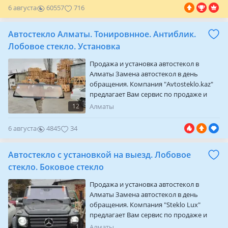
гарантией, а также под заказ изготовим
6 августа
60557
716
на Ваши авто стекла. • Антиблик,
тонирование без пленки 5%, 15%, 35%,
Автостекло Алматы. Тонировнное. Антиблик.
50%, 70% на лобовое, боковые стекла от
80000 тг, срок изготовления от 3 часов
Лобовое стекло. Установка
до…
Продажа и установка автостекол в
Алматы Замена автостекол в день
обращения. Компания "Avtosteklo.kaz"
предлагает Вам сервис по продаже и
установке автомобильных стекол в, а
12
Алматы
также в других городах стана. -Более 15
000 наименований автостекол на любые
6 августа
4845
34
марки автомобилей; -При каждом
установочном центре работает
Автостекло с установкой на выезд. Лобовое
собственный склад, что позволяет
предоставлять услугу по замене
стекло. Боковое стекло
автостекла в день обращения. -Вам…
Продажа и установка автостекол в
Алматы Замена автостекол в день
обращения. Компания "Steklo Lux"
предлагает Вам сервис по продаже и
установке автомобильных стекол в
1
Алматы