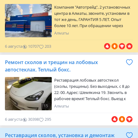
Компания "Автотрейд", 2 установочных
центра в Алматы, звоните, установим в
тот же день, ГАРАНТИЯ 5 ЛЕТ. Опыт
более 10 лет. При обращении через
КОЛЛ-ЦЕНТР действует скидка%.15
8
Алматы
тысяч наименований автостекла в
наличии. Гарантия низких цен. В
6 августа
10707
203
наличии всегда бренды SAT, XYG,
TOYOTA, PILKINGTON. * Доступна оплата
Ремонт сколов и трещин на лобовых
RED (рассрочка) Адреса: Ауэзовский
район Ул. Толе Би, д.304 Режим работы:
автостеклах. Теплый бокс.
Пн-пт: 09: 00-19: 00 Сб: 09: 00-18…
Реставрация лобовых автостекол
(сколы, трещины). Без выходных, с 8 до
22: 00. Адрес: Шемякина 19. Звонить в
рабочее время! Теплый бокс. Выезд к
клиенту, оперативно. Опыт работы с
15
Алматы
2010 года. Оценка сколов по фото.
Замены и продажи стекол нет!
6 августа
30398
295
Своевременный ремонт стекла
позволяет отсрочить его замену.
Реставрация сколов, установка и демонтаж
Получив повреждение заклеить его