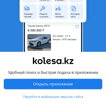
Компания "Автотрейд", 2 установочных центра в Алматы, звоните, установим в тот же день, ГАРАНТИЯ 5 ЛЕТ. Опыт более 10 лет. При обращении через КОЛЛ-ЦЕНТР действует скидка%.15 тысяч наименований автостекла в наличии. Гарантия низких цен. В наличии всегда бренды SAT, XYG, TOYOTA, PILKINGTON. * Доступна оплата RED (рассрочка) Адреса: Ауэзовский район Ул. Толе Би, д.304 Режим работы: Пн-пт: 09: 00-19: 00 Сб: 09: 00-18…
Алматы
6 августа
10707
203
Реставрация автостекол. От 20 мин. Теплый
бокс. Выезд по городу.
Удобный поиск и быстрая подача в приложении
3
Открыть приложение
* Шемякина 19* * Без выходных, с 8 до 22 00, звонить в рабочее время!* * Реставрация лобовых автостекол (трещины, сколы), выезд по городу.* * Оценка сколов.* * Замены и продажи стекол нет.* * Материалы Delta Kits (США).* Работаем с 2010 го года в теплом помещении и на выезд. Если у вас появилось повреждение на стекле заклейте его скотчем с наружной стороны, тем самым предотвратите попадание грязи и воды
Алматы
Перейти в мобильную версию сайта
6 августа
29679
185