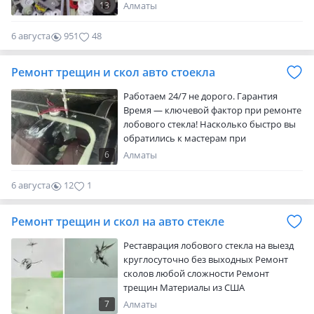
металические детали которые часто
13
Алматы
ломаются либо изнашиваются в
реечных и тросовых
6 августа
951
48
стеклоподъемниках. Мастерам данного
направления и рукастым клиентом
Ремонт трещин и скол авто стоекла
осуществляем продажу всевозможных
деталей для ремонта
Работаем 24/7 не дорого. Гарантия
стеклоподъемников самостоятельно
Время — ключевой фактор при ремонте
лобового стекла! Насколько быстро вы
обратились к мастерам при
обнаружении скола или трещины
6
Алматы
настолько эффективным будет ремонт!
Поэтому очень просим не оттягивать с
6 августа
12
1
ремонтом, да бы не пришлось менять
лобовое стекло полностью!
Ремонт трещин и скол на авто стекле
Реставрация лобового стекла на выезд
круглосуточно без выходных Ремонт
сколов любой сложности Ремонт
трещин Материалы из США
Инструменты Equalizer Качество 100%
7
Алматы