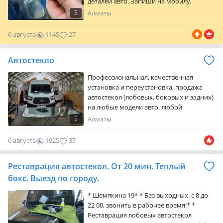
деталей авто. Запиши на мобилу.
Пригодится. Возможен выезд. Мкр
3
Алматы
орбита 1 и 19 км за Алтын Ордой
6 августа
1145
27
Автостекло
Профессиональная, качественная
установка и переустановка, продажа
автостекол (лобовых, боковых и задних)
на любые модели авто, любой
сложности, на рынке более 10лет, с
5
Алматы
гарантией! Имеются как оригиналы, так
и дубликаты любых автостекол! Выезд
6 августа
1925
37
Реставрация автостекол. От 20 мин. Теплый
бокс. Выезд по городу.
* Шемякина 19* * Без выходных, с 8 до
22 00, звонить в рабочее время!* *
Реставрация лобовых автостекол