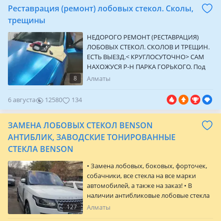
Реставрация (ремонт) лобовых стекол. Сколы,
и разрастанию трещин
трещины
НЕДОРОГО РЕМОНТ (РЕСТАВРАЦИЯ)
ЛОБОВЫХ СТЕКОЛ. СКОЛОВ И ТРЕЩИН.
ЕСТЬ ВЫЕЗД.< КРУГЛОСУТОЧНО> САМ
НАХОЖУСЯ Р-Н ПАРКА ГОРЬКОГО. Под
сколом понимают такое повреждение,
8
Алматы
когда от поверхности отрывается
небольшая часть стеклянного слоя. На
6 августа
12580
134
небольшие сколы можно было бы не
обращать внимания, если бы они не
ЗАМЕНА ЛОБОВЫХ СТЕКОЛ BENSON
приводили к появлению и разрастанию
трещин
АНТИБЛИК, ЗАВОДСКИЕ ТОНИРОВАННЫЕ
СТЕКЛА BENSON
• Замена лобовых, боковых, форточек,
собачники, все стекла на все марки
автомобилей, а также на заказ! • В
наличии антибликовые лобовые стекла
фирмы "BENSON" цвета синий и бронза
127
Алматы
(коричневый) от 99000 тг с установкой и