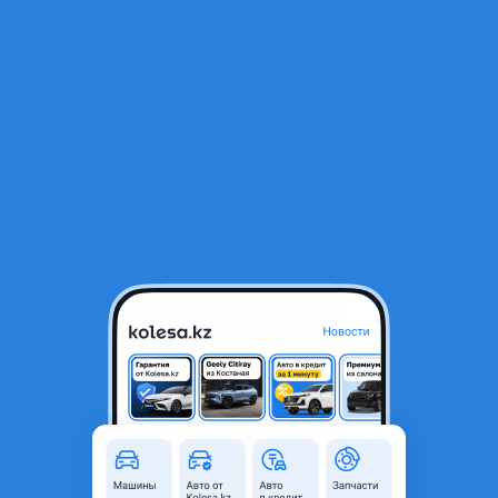
RU
Открыть приложение
В начало
1
/
2
Двигатель
350 000 ₸
Город
Астана, Акмолинская