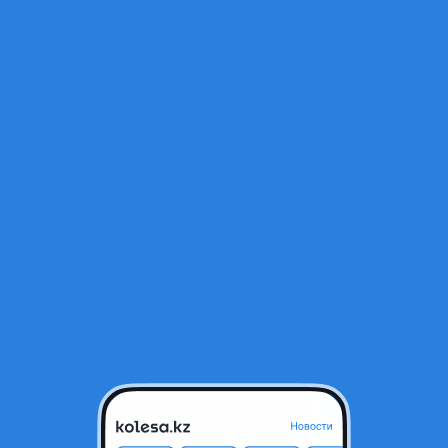
Открыт
тся в архиве и может быть неактуальным.
Алматы, Алматинская область
Б/y
родавца
иночки от киа и хундай оригинал в отлично состоянии