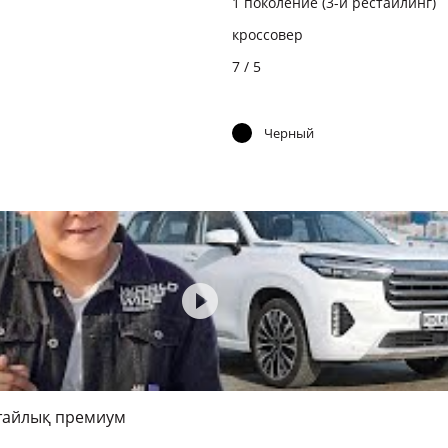
1 поколение (3-й рестайлинг)
кроссовер
7 / 5
Черный
тайлық премиум