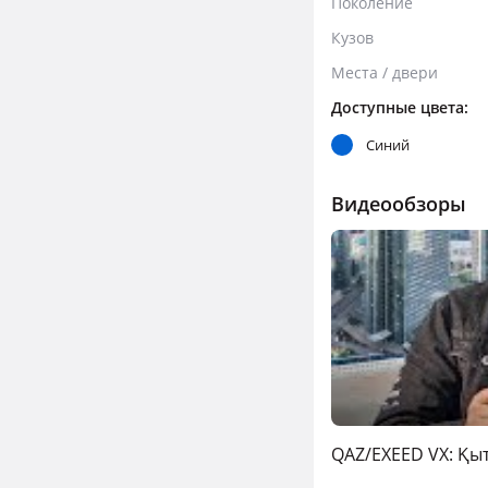
Поколение
Кузов
Места / двери
Доступные цвета:
Синий
Видеообзоры
QAZ/EXEED VX: Қы