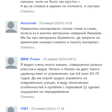
смешно, если не было так грустно.»
А вы за словом в карман не полезете, я смотрю
Ответить
•
Анатолий
20 января 2020 в 14:08
Наверняка скопировали статью слово в слово,
колеса кз и анализ авторынка северной Америки…
Им бы про авторынок Шымкента, да запреты на
армянские номера снимать и писать материал…
Ответить
•
BMW_Power
25 января 2020 в 09:51
Я водил очень много машин, совершенно разных
классов и видов. Ничего и близко не дает такого
удовольствия от управления, как full sizer 60-70
годов. Да им порой трудно управлять на
современных улицах, в виду технических
особенностей и проблем с парковкой ))) однако
ощущения не передаваемые.
Ответить
•
///M3
25 января 2020 в 17:34