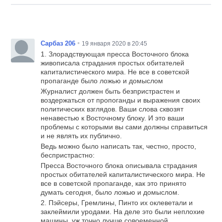
•
Сарбаз 206
19 января 2020 в 20:45
1. Злорадствующая пресса Восточного блока
живописала страдания простых обитателей
капиталистического мира. Не все в советской
пропаганде было ложью и домыслом
Журналист должен быть безпристрастен и
воздержаться от пропоганды и выражения своих
политических взглядов. Ваши слова сквозят
ненавестью к Восточному блоку. И это ваши
проблемы с которыми вы сами должны справиться
и не являть их публично.
Ведь можно было написать так, честно, просто,
беспристрастно:
Пресса Восточного блока описывала страдания
простых обитателей капиталистического мира. Не
все в советской пропаганде, как это принято
думать сегодня, было ложью и домыслом.
2. Пэйсеры, Гремлины, Пинто их оклеветали и
заклеймили уродами. На деле это были неплохие
машины, уж точно лучше совоеменной