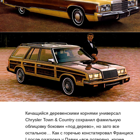
Кичащийся деревенскими корнями универсал
Chrysler Town & Country сохранил фамильную
облицовку боковин «под дерево», но зато все
остальное… Как с горечью констатировал Франциск
I после разгрома у Павии «все потеряно, кроме