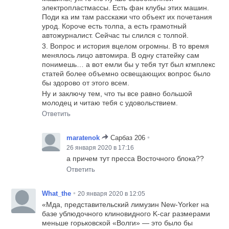
электропластмассы. Есть фан клубы этих машин.
Поди ка им там расскажи что объект их почетания
урод. Короче есть толпа, а есть грамотный
автожурналист. Сейчас ты слился с толпой.
3. Вопрос и история вцелом огромны. В то время
менялось лицо автомира. В одну статейку сам
понимешь… а вот емли бы у тебя тут был кгмплекс
статей более объемно освещающих вопрос было
бы здорово от этого всем.
Ну и заключу тем, что ты все равно большой
молодец и читаю тебя с удовольствием.
Ответить
•
maratenok
Сарбаз 206
26 января 2020 в 17:16
а причем тут пресса Восточного блока??
Ответить
•
What_the
20 января 2020 в 12:05
«Мда, представительский лимузин New-Yorker на
базе ублюдочного клиновидного K-car размерами
меньше горьковской «Волги» — это было бы