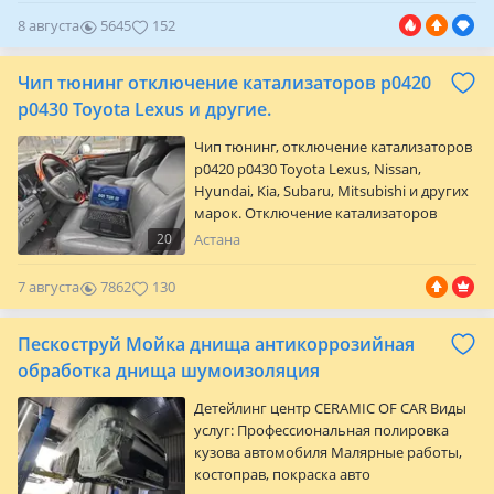
креплений. Внедрение ДХО +
8 августа
5645
152
плавающий поворот. Снятие рефления
(стеклянные фары под линзы). Установка
Чип тюнинг отключение катализаторов p0420
и подключение противотуманок, LED-
баров, и многое другое. Работаем без
p0430 Toyota Lexus и другие.
выходных! Консультаци…
Чип тюнинг, отключение катализаторов
p0420 p0430 Toyota Lexus, Nissan,
Hyundai, Kia, Subaru, Mitsubishi и других
марок. Отключение катализаторов
p0420 p0430 Toyota Lexus. Secondary Air
20
Астана
ошибки p1441, p1442, p1444, p1445,
p2440, p2441, p2442, p2443, p2444, p2445,
7 августа
7862
130
p2446, p2447 (Система Вторичного
воздуха продувки катализаторов) •
Пескоструй Мойка днища антикоррозийная
программное решение проблем с не
работающими лямбда зондами. •
обработка днища шумоизоляция
Отключение катализат…
Детейлинг центр CERAMIC OF CAR Виды
услуг: Профессиональная полировка
кузова автомобиля Малярные работы,
костоправ, покраска авто