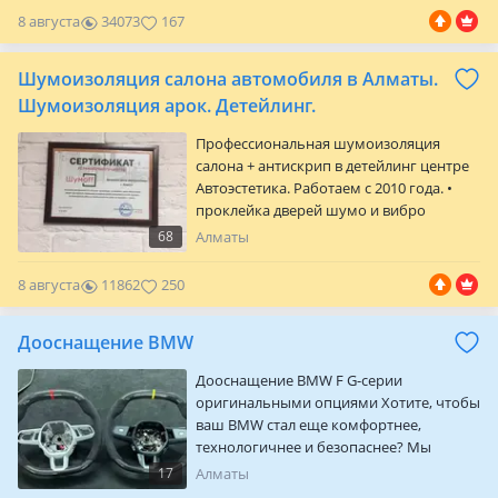
для тонировки, где максимально Чисто,
8 августа
34073
167
повышенная влажность и
освещенность, что позволяет
Шумоизоляция салона автомобиля в Алматы.
добиваться по настоящему высоких
результатов тонировки стекол.
Шумоизоляция арок. Детейлинг.
Работаем Только качественными
Профессиональная шумоизоляция
пленками пр-во сша с покр…
салона + антискрип в детейлинг центре
Автоэстетика. Работаем с 2010 года. •
проклейка дверей шумо и вибро
поглощающими материалами в 4 слоя; •
68
Алматы
пол, потолок и остальные части
проклеиваются в 2-3 слоя; • на арки
8 августа
11862
250
колес также наносится 2-3 слоя
изоляции; • багажник проклеивается
Дооснащение BMW
полностью в 2-3 слоя (крышка, пол,
задние крылья, отсек запаски). •
Дооснащение BMW F G-серии
предоставляем полный фото отчет
оригинальными опциями Хотите, чтобы
проделанн…
ваш BMW стал еще комфортнее,
технологичнее и безопаснее? Мы
предлагаем услуги профессионального
17
Алматы
дооснащения автомобилей BMW 1, 2, 3,