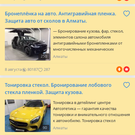
Реставрация и покраска кожи.
Реставрация и покраска пластика в
Бронеплёнка на авто. Антигравийная пленка.
салоне автомобиля. Большой выбор
материала. Приемлемые цены. Качество
Защита авто от сколов в Алматы.
100% Жк Манхэеттен, по Брусиловского
— Бронирование кузова, фар, стекол,
ниже Абая. Точн…
элементов салона автомобиля
антигравийными бронепленками от
многочисленных механических
повреждений — сколы, царапины,
250
Алматы
мелкие ДТП, сколы на ребрах дверей,
насекомых, царапины от ногтей в
8 августа
80187
287
районе дверной ручки и т. Д. Пленка
помогает сохранить целостность
Тонировка стекол. Бронирование лобового
заводского лакокрасочного покрытия
на срок от 5 до 10 лет Пленка не желтеет
стекла пленкой. Защита кузова.
под солнцем, не теряет прозрачности и
Тонировка в детейлинг центре
не…
Автоэтетика — гарантия качества
тонировки и внимательного отношения
к автомобилю. Тонировка стекол
автомобиля производится с разбором и
90
Алматы
без, в специально оборудованном боксе