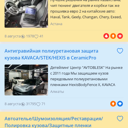
чип тюнинг двигателя и корбки так же
прошивка евро 2 на китайские авто:
Haval, Tank, Geely, Changan, Chery, Exeed,
JAC с двигателями 1.5, 2.0 (GDI) T и не
4
Астана
только. Все прошивки проверены на
реальных автомобилях. Большая часть
8 августа
1978
41
из них прошла обкатку на
динамометрическом стенде. Так же
Антигравийная полиуретановая защита
возможно прошить коробку, поведение
машины заметно улучшится. Haval
кузова KAVACA/STEK/HEXIS в CeramicPro
Jolion 1.5T, Exeed VX 2.0T, Tan…
Детейлинг Центр "AVTOBLESK" На рынке
с 2011 года Мы защищаем кузов
передовыми полиуретановыми
пленками HexisBodyFence X, KAVACA
URBAN, а так же STEK, LUMAR и т. Д.
73
Алматы
Оклейка производится как на лекальной
основе вырезанной на плоттере, так и с
8 августа
31795
71
разбором для максимальных
подворотов. Гарантия на пленку от 5-и
Автоателье/Шумоизоляция/Реставрация/
лет и более! Так же проводим
индивидуальное обучение! Скидки и
Полировка кузова/Защитные пленки