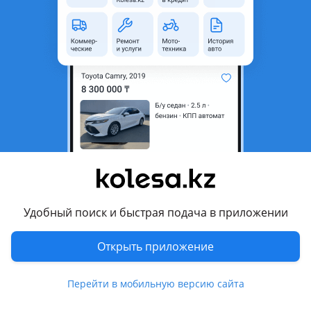
Алматы
7 августа
1448
79
Перетяжка потолков Перетяжка сидений
Рестоврация Кож Изделий
Удобный поиск и быстрая подача в приложении
16
Перетяжка потолков Перетяжка кож изделий Рестоврация пластика Покраска пластиковых детал Покраска кожи + химчис кожи Востоновление Теплошумоизоляция Полировка-фар с разбором Покраска дисков Пред Продажная подготовка Авто
Открыть приложение
Алматы
7 августа
11280
246
Перейти в мобильную версию сайта
Прошивка ЭБУ Hyundai H1/Grand Starex (TQ) c