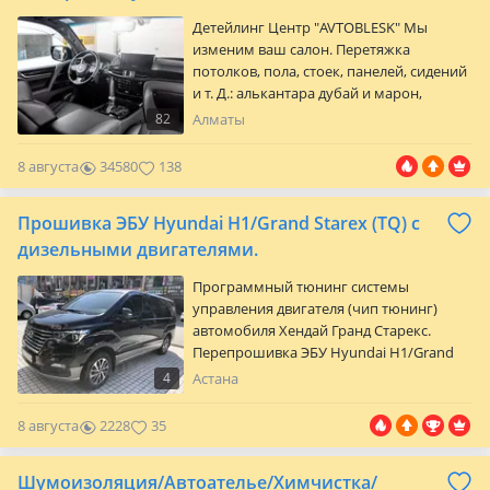
бонусы! Письменная гарантия!
Детейлинг Центр "AVTOBLESK" Мы
Бронирование…
изменим ваш салон. Перетяжка
потолков, пола, стоек, панелей, сидений
и т. Д.: алькантара дубай и марон,
(неограниченное кол-во тканей).
82
Алматы
Реставрация air bag (на руле и на
торпедо) Шумо и виброизоляция салона
8 августа
34580
138
(частичная и полная) Профессиональная
химчистка салона аппаратом tornado
Прошивка ЭБУ Hyundai H1/Grand Starex (TQ) c
Декоративное покрытие любых деталей
салона под дерево, камуфляж, малахит,
дизельными двигателями.
мрамор, а так же: Любой ваш рису…
Программный тюнинг системы
управления двигателя (чип тюнинг)
автомобиля Хендай Гранд Старекс.
Перепрошивка ЭБУ Hyundai H1/Grand
Starex (TQ) c дизельными двигателями
4
Астана
всех модификаций рабочего объёма и
типов трансмиссии. Снятие
8 августа
2228
35
ограничения скорости, отключение
мочевины Adblue, клапана ЕГР.
Шумоизоляция/Автоателье/Химчистка/
Прошивка многократно