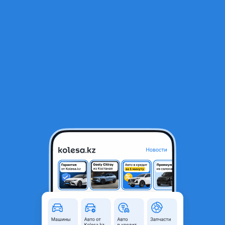
RU
Открыть приложение
Тюнинг
Фильтр
Тюнинг авто в Казахстане
Найдено 448 объявлений
VIP-предложения
Стать VIP
Антихром — удаление хрома
90
Антихром авто Алматы — удаление хрома и покраска деталей в нужный цвет, например черный матовый, черный глянец, графит и т. Д. Даем гарантию на наши работы! Делаем антихром с 2015 года! Оценка по фото или при осмотре! Работаем по записи!