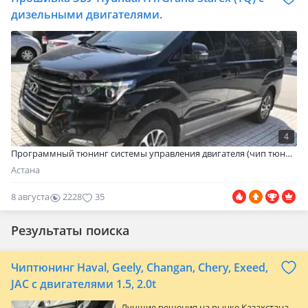
дизельными двигателями.
4
Программный тюнинг системы управления двигателя (чип тюнинг) автомобиля Хендай Гранд Старекс. Перепрошивка ЭБУ Hyundai H1/Grand Starex (TQ) c дизельными двигателями всех модификаций рабочего объёма и типов трансмиссии. Снятие ограничения скорости, отключение мочевины Adblue, клапана ЕГР. Прошивка многократно протестирована — не снижает ресурс двигателя и коробки передач. Преимущества нашей тюнинг программы:…
Астана
8 августа
2228
35
Результаты поиска
Чиптюнинг Haval, Geely, Changan, Chery, Exeed,
JAC с двигателями 1.5, 2.0t
Лучшие решения на рынке Казахстана,