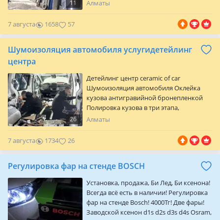
Нанокерамика 7Н, 9Н, 12Н
11
Алматы
Профессиональная шумоизоляция
автомобиля Анти-гравийная пленка
7 августа
1658
57
(бронепленка) Химчистка с разбором и
без с применением Парогенератора
Шумоизоляция автомобиля услугидетейлинг
торнадора итд Предпродажная
подготовка Реставрация салона
центра
Перетяжка сидений, потолка, торпеды,
Детейлинг центр ceramic of car
ковралина, дверных карт Покраск…
Шумоизоляция автомобиля Оклейка
кузова антигравийной бронепленкой
Полировка кузова в три этапа,
нанокерамика Химчистка автомобиля с
26
Алматы
разбором и без Выпрямление вмятин
без покраски Реставрация перетяжка
7 августа
1734
26
руля потолка панели сидений Пошив
чехлов Малярные работы Тонирование
Регулировка фар на стенде BOSCH
автомобиля Оклейка салона
бронепленкой Оклейка лобового стекла
Установка, продажа, Би Лед, Би ксенона!
бронепленкой Антидождь
Всегда всё есть в наличии! Регулировка
фар на стенде Bosch! 4000Тг! Две фары!
Заводской ксенон d1s d2s d3s d4s Osram,