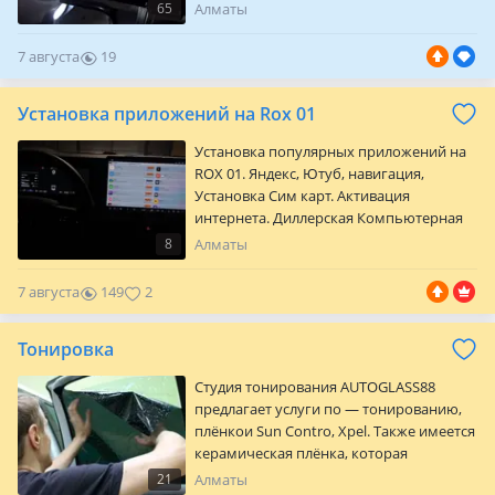
Philips, Narva, Neo Lux
65
Алматы
Восстановительная полировка оптики и
фар! Жёлтый налёт, мутность,
7 августа
19
затёртость, царапины! Вскрытие и
0
чистка внутри фар! Вскрытие любых фар
Установка приложений на Rox 01
головного света! Устранение
запотевания! Пайка корпусов! Установка
Установка популярных приложений на
Би линз всегда всё есть в…
ROX 01. Яндекс, Ютуб, навигация,
Установка Сим карт. Активация
интернета. Диллерская Компьютерная
диагностика. Обновление Прошивки
8
Алматы
7 августа
149
2
Тонировка
Студия тонирования AUTOGLASS88
предлагает услуги по — тонированию,
плёнкои Sun Contro, Xpel. Также имеется
керамическая плёнка, которая
защищает вас от ультрафиолета на 99%
21
Алматы