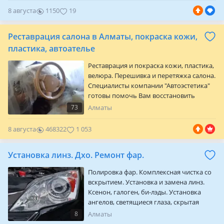
4, 5, 6, 7, X-серий (G кузова)
8 августа
1150
19
оригинальными заводскими опциями.
Мы знаем, как важно для владельца
Реставрация салона в Алматы, покраска кожи,
BMW иметь автомобиль, полностью
соответствующий его ожиданиям. Наша
пластика, автоателье
команда поможет вам добавить
Реставрация и покраска кожи, пластика,
функции, которых не было…
велюра. Перешивка и перетяжка салона.
Специалисты компании "Автоэстетика"
готовы помочь Вам восстановить
репутацию и значимость Ваших
73
Алматы
инвестиций. Реставрация салонов
автомобилей и интерьеров: Мы легко
8 августа
468322
1 053
справляемся с такими проблемами, как:
— дыры — прожоги — царапины —
Установка линз. Дхо. Ремонт фар.
трещины — растянутость кожи —
деформация сидений — затертости —
Полировка фар. Комплексная чистка со
пятна — поблекший цвет На всех ниж…
вскрытием. Установка и замена линз.
Ксенон, галоген, би-лэды. Установка
ангелов, светящиеся глаза, скрытая
подсветка. Устранение запотевания,
8
Алматы
помутнения, дефектов, восстановление