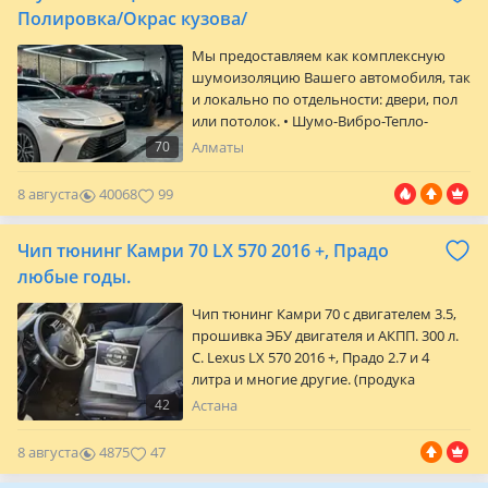
протестирована — не снижает ресурс
Полировка/Окрас кузова/
двигателя и коробки передач.
Мы предоставляем как комплексную
Преимущества нашей тюнинг
шумоизоляцию Вашего автомобиля, так
программы:…
и локально по отдельности: двери, пол
или потолок. • Шумо-Вибро-Тепло-
Скрипоизоляция салона! Мы работаем
70
Алматы
только с премиальными брендами,
такими как STP, Шумоff и т д • Так же
8 августа
40068
99
предлагаем шумоизоляцию арок и
антикоррозийное покрытие DINITROL •
Чип тюнинг Камри 70 LX 570 2016 +, Прадо
Установка автоматических доводчиков
дверей А так же к вашим услугам: •
любые годы.
Кузовные и окрасочные работы в…
Чип тюнинг Камри 70 с двигателем 3.5,
прошивка ЭБУ двигателя и АКПП. 300 л.
С. Lexus LX 570 2016 +, Прадо 2.7 и 4
литра и многие другие. (продука
катализаторов) на Тойота ЛК200 и
42
Астана
Лексус ЛХ570. LX 570 2015 + есть
решение где все системы остаются
8 августа
4875
47
рабочими. На Прадо возможно