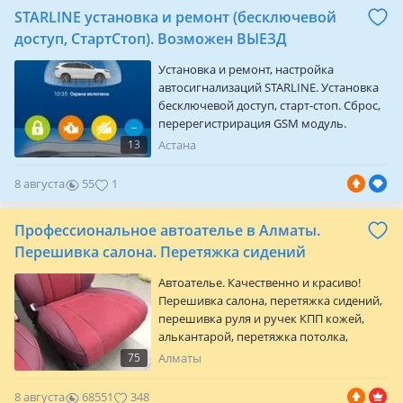
поднятия оборотов холостого хода и
STARLINE установка и ремонт (бесключевой
таким образом убрать вибрацию на
кузов
доступ, СтартСтоп). Возможен ВЫЕЗД
Установка и ремонт, настройка
автосигнализаций STARLINE. Установка
бесключевой доступ, старт-стоп. Сброс,
перерегистрирация GSM модуль.
Гарантия качество. Возможен выезд
13
Астана
8 августа
55
1
Профессиональное автоателье в Алматы.
Перешивка салона. Перетяжка сидений
Автоателье. Качественно и красиво!
Перешивка салона, перетяжка сидений,
перешивка руля и ручек КПП кожей,
алькантарой, перетяжка потолка,
работа с кожей, алькантарой, экокожей.
75
Алматы
Локально заменим порванные
фрагменты кожи на сиденьях.
8 августа
68551
348