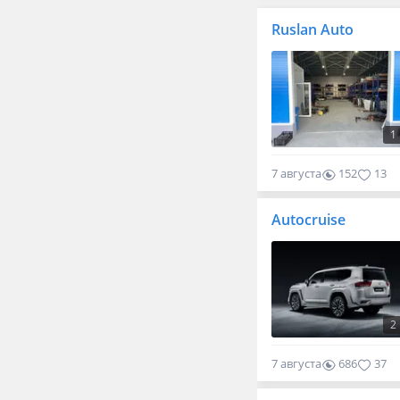
Ruslan Auto
1
7 августа
152
13
Autocruise
2
7 августа
686
37