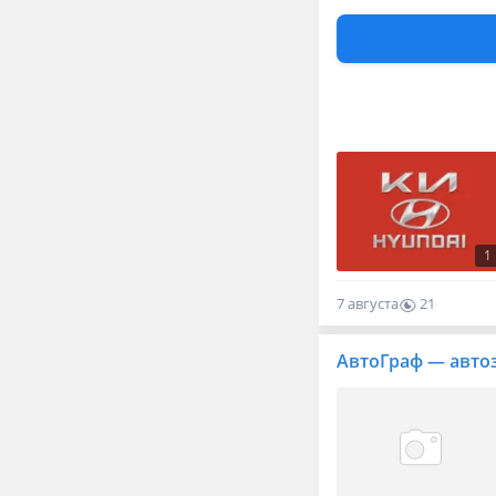
1
7 августа
0
0
Корейские запча
1
7 августа
21
0
АвтоГраф — авто