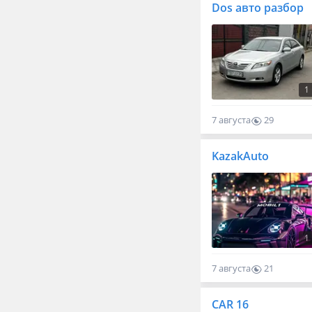
Dos авто разбор
1
7 августа
29
0
KazakAuto
1
7 августа
21
0
CAR 16