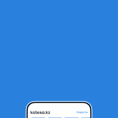
Открыт
 запчастей
ахстане
ений
ия
. MERCEDES. LAND ROVER. MINI COOPER.