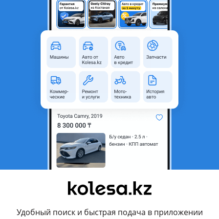
ска
ass
Вся линейка Mercedes! Особое внимание G-class. Доставка в любую 
an
Мы, компания Sensoku Kazakhstan, активно развиваем в своей стра
автозапчасти по доступным ценам! Нам доверяют более 1000 покуп
всех маркетплейсах КЗ и СНГ, обращайтесь, подберем нужную вам ч
Удобный поиск и быстрая подача в приложении