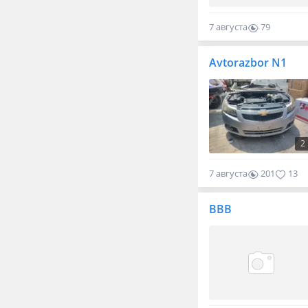
7 августа
79
0
Avtorazbor N1
2
7 августа
201
13
BBB