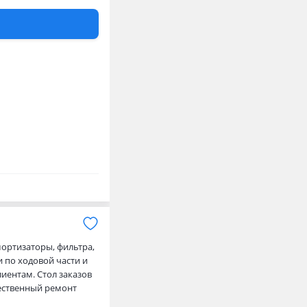
мортизаторы, фильтра,
и по ходовой части и
иентам. Стол заказов
чественный ремонт
части, ремон…