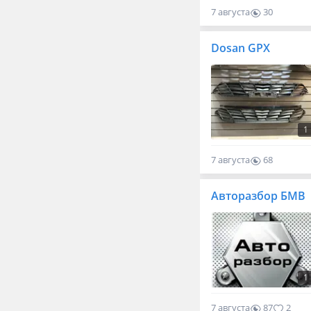
7 августа
30
0
Dosan GPX
1
7 августа
68
0
Авторазбор БМВ
1
7 августа
87
2