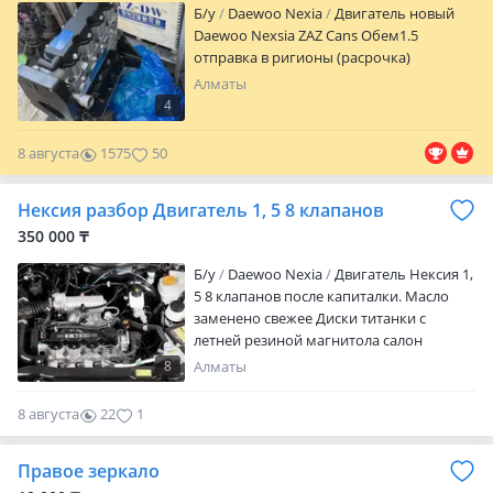
Б/y
Daewoo Nexia
Двигатель новый
правильном эксплуатации.
Daewoo Nexsia ZAZ Cans Обем1.5
отправка в ригионы (расрочка)
Алматы
4
8 августа
1575
50
Нексия разбор Двигатель 1, 5 8 клапанов
350 000 ₸
Б/y
Daewoo Nexia
Двигатель Нексия 1,
5 8 клапанов после капиталки. Масло
заменено свежее Диски титанки с
летней резиной магнитола салон
зимняя резина с дисками железными
8
Алматы
8 августа
22
1
Правое зеркало