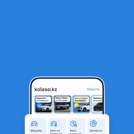
RU
Открыть приложение
2
Автозапчасти
Фильтр
Автозапчасти для Daewoo Nexia в Алматы
Найдено 505 объявлений
VIP-предложения
Стать VIP
Двигатель
270 000 ₸
2