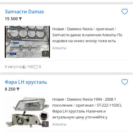
0
Запчасти Damas
15 500 ₸
Новая
Daewoo Nexia
оригинал
Запчасти дамас в наличии Алматы По
ходовке на оникс монзу тоже есть
Алматы
7
9 августа
190
8
Фара LH хрусталь
8 250 ₸
Новая
Daewoo Nexia 1994 - 2008 1
поколение
оригинал
ST-222-1103CL
Фара LH хрусталь Наличие и
актуальную цену уточняйте у
менеджера
1
Алматы