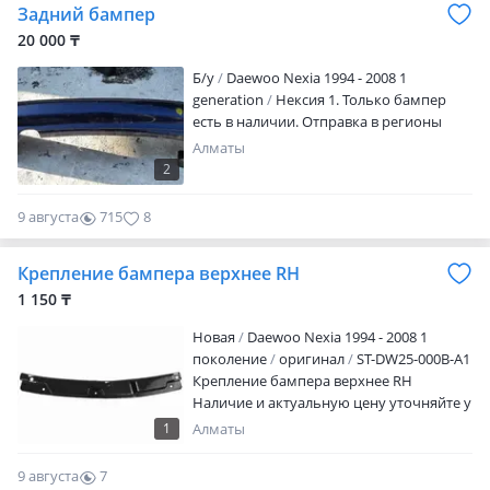
Задний бампер
20 000 ₸
Б/y
Daewoo Nexia 1994 - 2008 1
generation
Нексия 1. Только бампер
есть в наличии. Отправка в регионы
Алматы
2
9 августа
715
8
Крепление бампера верхнее RH
1 150 ₸
Новая
Daewoo Nexia 1994 - 2008 1
поколение
оригинал
ST-DW25-000B-A1
Крепление бампера верхнее RH
Наличие и актуальную цену уточняйте у
менеджера
1
Алматы
9 августа
7