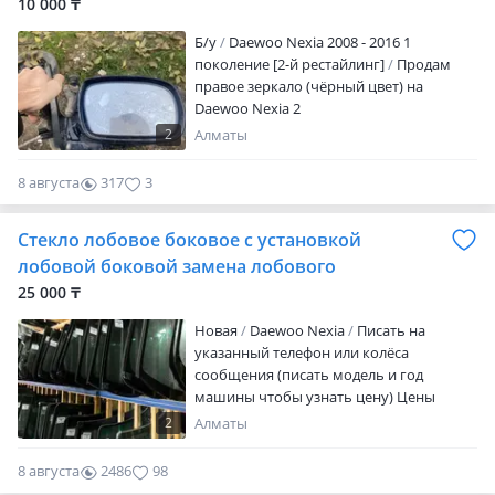
10 000 ₸
Б/y
Daewoo Nexia 2008 - 2016 1
поколение [2-й рестайлинг]
Продам
правое зеркало (чёрный цвет) на
Daewoo Nexia 2
2
Алматы
8 августа
317
3
Стекло лобовое боковое с установкой
лобовой боковой замена лобового
25 000 ₸
Новая
Daewoo Nexia
Писать на
указанный телефон или колёса
сообщения (писать модель и год
машины чтобы узнать цену) Цены
разные, в зависимости от марки
2
Алматы
машины и качества стекла. Лобовые
боковые стекла на л ю б у ю машину с
8 августа
2486
98
установкой (выезд платный). ОБМЕНА И