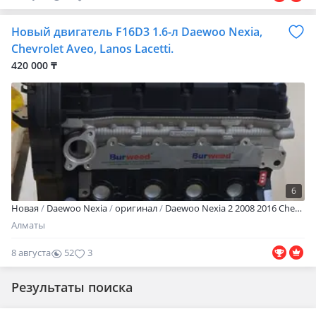
Новый двигатель F16D3 1.6-л Daewoo Nexia,
Chevrolet Aveo, Lanos Lacetti.
420 000 ₸
6
Новая
Daewoo Nexia
оригинал
Daewoo Nexia 2 2008 2016 Chevrolet Aveo 1 (T250) 2008 2011 Lanos 1 (T150) 2005 2013 Lacetti 1 (J200) 2004 2013 Cruze 1 (J300) 2008 2010 F16D3 1.6-л. Новый двигатель собранный на оригинальных запчастях на заводе. Двигатель заводился и проверялся на стенде и прошёл термическую обкатку. Гарантия есть 1 месяц на проверку. Ресурс двигателя 200 300 тысяч км при правильном эксплуатации.
Алматы
8 августа
52
3
Результаты поиска