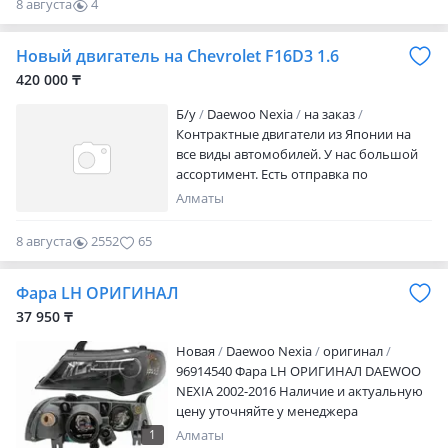
8 августа
4
0
Новый двигатель на Chevrolet F16D3 1.6
420 000 ₸
Б/y
Daewoo Nexia
на заказ
Контрактные двигатели из Японии на
все виды автомобилей. У нас большой
ассортимент. Есть отправка по
регионам всю РК. Срок на проверку 30
Алматы
дней.! Товары строго без посредников.
Самые реальные цены. Адрес: Алматы,
8 августа
2552
65
Алатауский район, улица Ырыстыс 46/2
Бакорда. Работаем без выходных с 9: 30
Фара LH ОРИГИНАЛ
до 19: 00. Все вопросы по этими
номерами или по
37 950 ₸
Новая
Daewoo Nexia
оригинал
96914540 Фара LH ОРИГИНАЛ DAEWOO
NEXIA 2002-2016 Наличие и актуальную
цену уточняйте у менеджера
1
Алматы