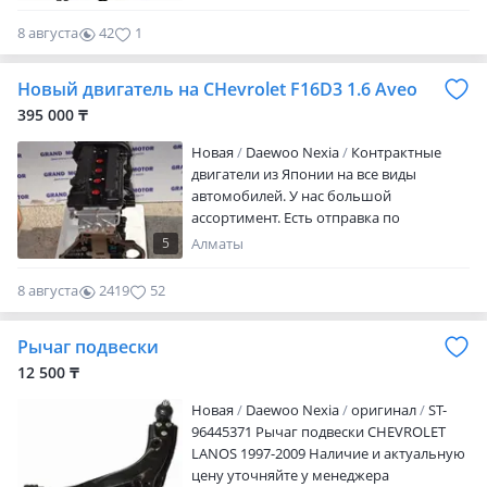
8 августа
42
1
Новый двигатель на CHevrolet F16D3 1.6 Aveo
395 000 ₸
Новая
Daewoo Nexia
Контрактные
двигатели из Японии на все виды
автомобилей. У нас большой
ассортимент. Есть отправка по
регионам всю РК. Срок на проверку 30
5
Алматы
дней.! Товары строго без посредников.
Самые реальные цены. Адрес: Алматы,
8 августа
2419
52
Алатауский район, улица Ырыстыс 46/2
Бакорда. Работаем без выходных с 9: 30
Рычаг подвески
до 19: 00. Все вопросы по этими
номерами или по
12 500 ₸
Новая
Daewoo Nexia
оригинал
ST-
96445371 Рычаг подвески CHEVROLET
LANOS 1997-2009 Наличие и актуальную
цену уточняйте у менеджера