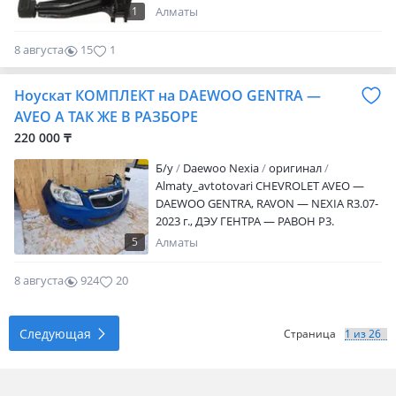
1
Алматы
8 августа
15
1
Ноускат КОМПЛЕКТ на DAEWOO GENTRA —
AVEO А ТАК ЖЕ В РАЗБОРЕ
220 000 ₸
Б/y
Daewoo Nexia
оригинал
Almaty_avtotovari CHEVROLET AVEO —
DAEWOO GENTRA, RAVON — NEXIA R3.07-
2023 г., ДЭУ ГЕНТРА — РАВОН Р3.
НЭКСИЯ Р3 — ШЕВРОЛЕТ АВЕО. НОСКАТ
5
Алматы
— НОУСКАТ — ПЕРЕД МОРДА В СБОРЕ А
ТАК ЖЕ В РАЗБОРЕ. NOSE CUT. В
8 августа
924
20
ОТЛИЧНОМ СОСТОЯНИИ. Доставка по
Казахстану, Киргизии и России.
Следующая
Страница