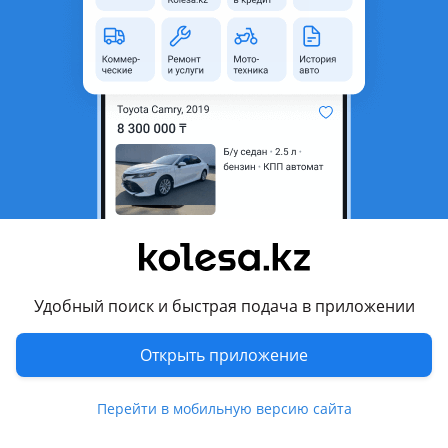
Б/y
Daewoo Nexia
Двигатель контрактный Daewoo Nexsia обем1.5 цена без новеса отправка в ригионы
Алматы
8 августа
31
0
Новый двигатель A15SMS 1.5 л. Daewoo Nexia,
Lanos, Aveo.
370 000 ₸
Удобный поиск и быстрая подача в приложении
Открыть приложение
7
Новая
Daewoo Nexia
оригинал
Daewoo Lanos 1 (T100) 1997 2002 Lanos (T150) 2000 2008 Nexia N150 2008 2016 Chevrolet Aveo 1 (T250) 2008 2011 Lanos 1 (T150) 2000 2009 A15SMS 1.5-л 8 клапан новый двигатель собранный на оригинальных запчастях на заводе. Двигатель заводился и проверялся на стенде и прошёл термическую обкатку. Гарантия есть 1 месяц на проверку.
Алматы
Перейти в мобильную версию сайта
8 августа
59
3